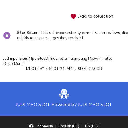
Add to collection
Star Seller
. This seller consistently earned 5-star reviews, di
quickly to any messages they received.
Loading...
Judimpo: Situs Mpo Slot Di Indonesia - Gampang Maxwin - Slot
Depo Murah
MPO PLAY
SLOT 24 JAM
SLOT GACOR
JUDI MPO SLOT Powered by JUDI MPO SLOT
Indonesia | English (UK) | Rp (IDR)