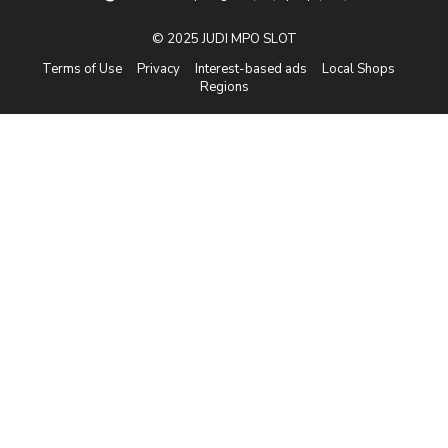
© 2025 JUDI MPO SLOT
Terms of Use
Privacy
Interest-based ads
Local Shops
Regions