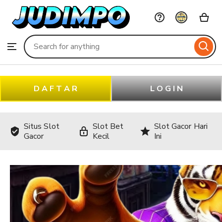
Skip
to
Search
ontent
Browse
for
items
or
shops
D A F T A R
L O G I N
Situs Slot
Slot Bet
Slot Gacor Hari
Gacor
Kecil
Ini